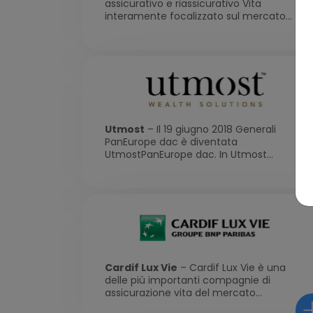
assicurativo e riassicurativo Vita
Real Assets
interamente focalizzato sul mercato...
Strategie bilancia
Liquid Alternative
Public & Private
Soluzioni di tipo 
Utmost
– Il 19 giugno 2018 Generali
PanEurope dac è diventata
UtmostPanEurope dac. In Utmost...
Cardif Lux Vie
– Cardif Lux Vie è una
delle più importanti compagnie di
assicurazione vita del mercato...