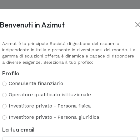
Benvenuti in Azimut
Asset management
Wealth Management
Corporate In
kets
Prodotti Assicurativi
Il valore della consulenza
Corporate
L
L
VAI ALLA PAGINA
VAI ALLA PA
ne
Azimut è la principale Società di gestione del risparmio
indipendente in Italia e presente in diversi paesi del mondo. La
Azimut Financial Insurance
Alternativ
G
A
TS
AZ Galaxy & AZ Navigator
gamma di soluzioni offerta è dinamica e capace di rispondere
A
Azimut Life Collection
a diverse esigenze. Seleziona il tuo profilo:
urazioni
A
Azimut Universal
Servizi Multi Family Office
C
Coperture assicurative Mosaico
Profilo
Polizze non più collocate
T
Consulente finanziario
Servizi di consulenza e analisi patri
Servizi bancari
Operatore qualificato istituzionale
Gestione patrimoniale
P
Servizi fiduciari
Investitore privato - Persona fisica
Consulenza evoluta
ETS
I
Investitore privato - Persona giuridica
La tua email
Azimut LIFE
– Azimut Life Dac è la