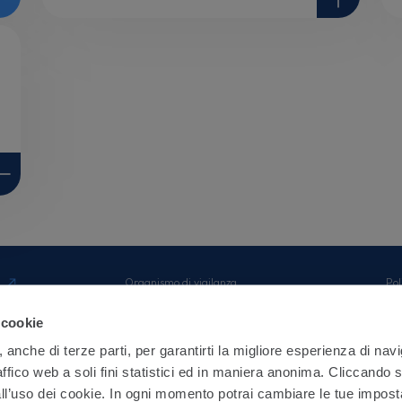
Organismo di vigilanza
Pol
elations
Linee Guida Anticorruzione di Gruppo
Ma
PDF
e Azimut
MiFID II clienti
Ge
 cookie
Reclami
Pro
Politica di impegno Azimut Capital
Com
, anche di terze parti, per garantirti la migliore esperienza di nav
azione FEQ
Careers
Inf
raffico web a soli fini statistici ed in maniera anonima. Cliccando 
l’uso dei cookie. In ogni momento potrai cambiare le tue impost