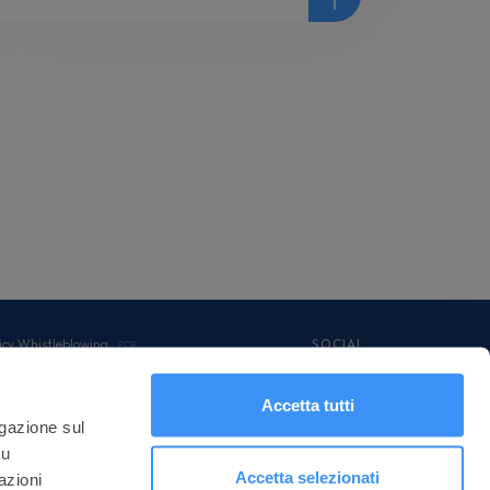
icy Whistleblowing
SOCIAL
PDF
nuale Operativo MyAzimut
PDF
rman Tax Transparency
dotti FEQ
Accetta tutti
PDF
unicazioni Digitalizzate
PDF
igazione sul
ormative
su
Accetta selezionati
azioni