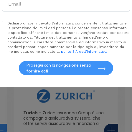
Compagnia assicurativa di diritto
irlandese del Gruppo Azimut...
te
aperto
Dichiaro di aver ricevuto l’informativa concernente il trattamento e
la protezione dei miei dati personali e presto consenso informato
e specifico affinché i miei dati personali vengano trattati per essere
contattato dal Titolare del trattamento ai fini dell'invio di
comunicazioni a carattere commerciale ed informativo in merito ai
prodotti pensati appositamente per la tipologia di, investitore da
me indicata, come indicato al
punto 3.A dell’Informativa
.
HDI
– HDI Assicurazioni fa parte di un
grande Gruppo assicurativo tedesco, di
rilievo internazionale, il Gruppo Talanx...
Prosegui con la navigazione senza
fornire dati
Zurich
– Zurich Insurance Group è una
compagnia assicurativa svizzera, che
offre servizi assicurativi e finanziari a...