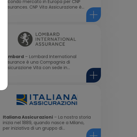
secondo mercato in Europa per CNP
Assurances. CNP Vita Assicurazione è...
Lombard
– Lombard International
Assurance è una Compagnia di
Assicurazione Vita con sede in...
Italiana Assicurazioni
– La nostra storia
inizia nel 1889, quando nasce a Milano,
per iniziativa di un gruppo di...