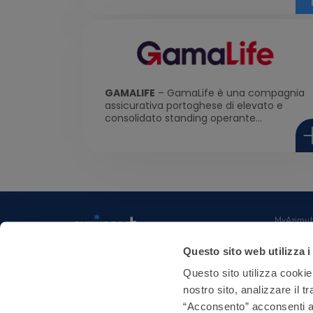
GAMALIFE
– GamaLife è una compagnia
assicurativa portoghese di elevato e
consolidato standing operante...
MyAzimut
Investor R
Fondazion
Azimut Holding Spa
Questo sito web utilizza i
ACF
Via Cusani 4, Milano
Intranet
Questo sito utilizza cookie
Document
+39 0288981
nostro sito, analizzare il t
+39 028898550
“Acconsento” acconsenti al