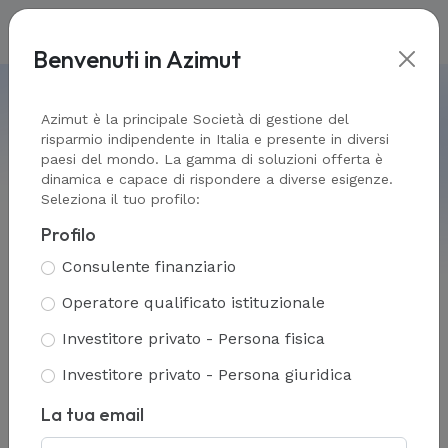
Benvenuti in Azimut
Home
-
Public & Private markets
-
I nostri fondi
Azimut è la principale Società di gestione del
risparmio indipendente in Italia e presente in diversi
paesi del mondo. La gamma di soluzioni offerta è
dinamica e capace di rispondere a diverse esigenze.
Seleziona il tuo profilo:
I nostri fondi
Profilo
Consulente finanziario
Operatore qualificato istituzionale
Investitore privato - Persona fisica
Investitore privato - Persona giuridica
La tua email
All Public