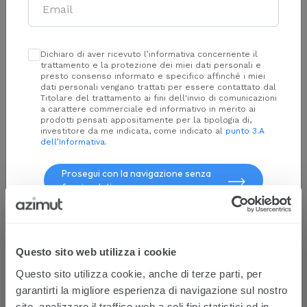
Dichiaro di aver ricevuto l’informativa concernente il
All Public
trattamento e la protezione dei miei dati personali e
presto consenso informato e specifico affinché i miei
Soluzioni di investimento su strumenti quotati su
dati personali vengano trattati per essere contattato dal
Titolare del trattamento ai fini dell'invio di comunicazioni
mercati pubblici e regolamentati
a carattere commerciale ed informativo in merito ai
prodotti pensati appositamente per la tipologia di,
investitore da me indicata, come indicato al
punto 3.A
AVVISI ed Elenco soggetti collocatori
dell’Informativa
.
Prosegui con la navigazione senza
fornire dati
Risultati:
Ordina per:
Z/A
Nessun risultato
Questo sito web utilizza i cookie
Questa è una comunicazione di marketing. Si prega di consultare il
Questo sito utilizza cookie, anche di terze parti, per
Prospetto, il Documento contenente le informazioni chiave (KID), il
garantirti la migliore esperienza di navigazione sul nostro
Regolamento di gestione e il Modulo di sottoscrizione prima di
sito, analizzare il traffico web a soli fini statistici ed in
prendere una decisione finale d'investimento. Questi documenti,