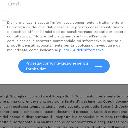
te
aperto
Dichiaro di aver ricevuto l’informativa concernente il trattamento e
la protezione dei miei dati personali e presto consenso informato
e specifico affinché i miei dati personali vengano trattati per essere
vestono in strumenti
contattato dal Titolare del trattamento ai fini dell'invio di
comunicazioni a carattere commerciale ed informativo in merito ai
prodotti pensati appositamente per la tipologia di, investitore da
me indicata, come indicato al
punto 3.A dell’Informativa
.
Prosegui con la navigazione senza
fornire dati
Nessun risultato
ing. Si prega di consultare il Prospetto, il Documento contenente le info
ione prima di prendere una decisione finale d'investimento. Questi documen
enuti in qualsiasi tempo, gratuitamente sul sito web della Società di gestio
ottenere copie cartacee di questi documenti presso la Società di gestione 
le del paese di distribuzione. Il Prospetto è disponibile in italiano. I rendi
odotto è sottoposto alla valutazione di appropriatezza o adeguatezza previ
i modificare in ogni momento le informazioni riportate. Il valore dell'inves