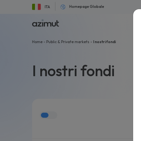
Homepage Globale
ITA
Public & Private Mar
Home
-
Public & Private markets
-
I nostri fondi
PUBLIC MARKE
I nostri fondi
All
Public Markets
Equity
Fixed Income
Allocation
Alternative
Islamic
PRIVATE MARK
All
Private Markets
Private Debt
Private Equity
Venture Capital