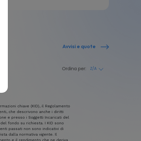
Avvisi e quote
Ordina per:
Z/A
rmazioni chiave (KID), il Regolamento
ti, che descrivono anche i diritti
ne e presso i Soggetti Incaricati del
del fondo su richiesta. I KID sono
menti passati non sono indicativi di
sta dalla normativa vigente. Il
timento e il rendimento che ne deriva