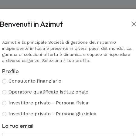
Benvenuti in Azimut
Asset management
Wealth Management
Corporate In
kets
Prodotti Assicurativi
Il valore della consulenza
Corporate
L
L
VAI ALLA PAGINA
VAI ALLA PA
Azimut è la principale Società di gestione del risparmio
indipendente in Italia e presente in diversi paesi del mondo. La
Azimut Financial Insurance
Alternativ
G
A
TS
AZ Galaxy & AZ Navigator
gamma di soluzioni offerta è dinamica e capace di rispondere
A
Azimut Life Collection
a diverse esigenze. Seleziona il tuo profilo:
A
Azimut Universal
Servizi Multi Family Office
C
Coperture assicurative Mosaico
Profilo
Polizze non più collocate
T
Consulente finanziario
Servizi di consulenza e analisi patri
Servizi bancari
Operatore qualificato istituzionale
Gestione patrimoniale
P
Servizi fiduciari
Investitore privato - Persona fisica
Consulenza evoluta
ETS
I
Investitore privato - Persona giuridica
La tua email
All Private