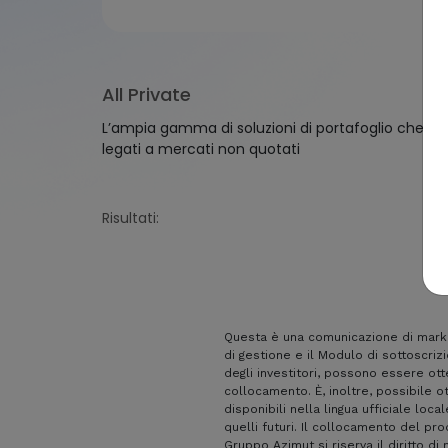
Real Assets
Strategie bilancia
Liquid Alternative
Public & Private
Soluzioni di tipo 
All Private
L’ampia gamma di soluzioni di portafoglio che in
legati a mercati non quotati
Risultati:
Questa è una comunicazione di market
di gestione e il Modulo di sottoscriz
degli investitori, possono essere ott
collocamento. È, inoltre, possibile 
disponibili nella lingua ufficiale loca
quelli futuri. Il collocamento del pr
Gruppo Azimut si riserva il diritto d