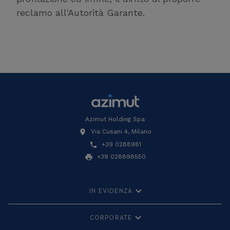
reclamo all'Autorità Garante.
Azimut Holding Spa
Via Cusani 4, Milano
+39 0288981
+39 028898550
IN EVIDENZA
MyAzimut
Investor Relations
CORPORATE
Fondazione Azimut