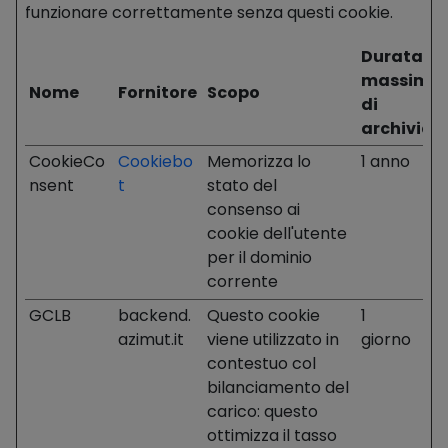
funzionare correttamente senza questi cookie.
Durata
massima
Nome
Fornitore
Scopo
di
archiviaz
CookieCo
Cookiebo
Memorizza lo
1 anno
nsent
t
stato del
consenso ai
cookie dell'utente
per il dominio
corrente
GCLB
backend.
Questo cookie
1
azimut.it
viene utilizzato in
giorno
contestuo col
bilanciamento del
carico: questo
ottimizza il tasso