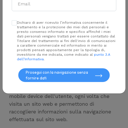
titolare del trattamento, fornisce le
seguenti informazioni relative ai cookie
installati sul dominio
https://www.azimut.it/
Dichiaro di aver ricevuto l’informativa concernente il
e i suoi sottodomini (di seguito Sito).
trattamento e la protezione dei miei dati personali e
presto consenso informato e specifico affinché i miei
dati personali vengano trattati per essere contattato dal
Titolare del trattamento ai fini dell'invio di comunicazioni
a carattere commerciale ed informativo in merito ai
Cosa sono i cookie e perché
prodotti pensati appositamente per la tipologia di,
investitore da me indicata, come indicato al
punto 3.A
vengono utilizzati
dell’Informativa
.
Prosegui con la navigazione senza
Un cookie è una breve stringa di testo che
fornire dati
viene inviata al tuo browser ed,
eventualmente, salvata sul computer o
mobile device dell'utente, ogni volta che
visita un sito web e permettono di
raccogliere informazioni sulla navigazione
effettuata sul sito web.