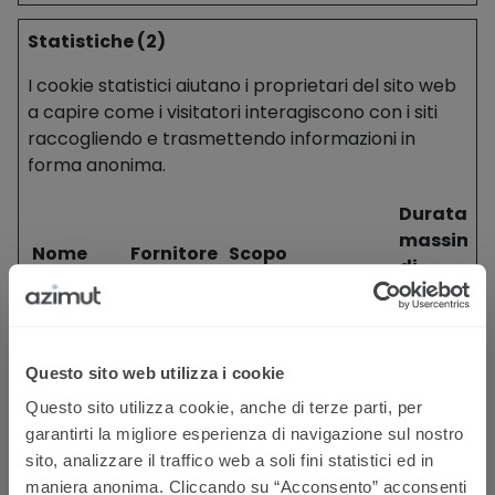
Statistiche (2)
I cookie statistici aiutano i proprietari del sito web
a capire come i visitatori interagiscono con i siti
raccogliendo e trasmettendo informazioni in
forma anonima.
Durata
massima
Nome
Fornitore
Scopo
di
archiviaz
_pk_id#
Matomo
Raccoglie
1 anno
statistiche sugli
Questo sito web utilizza i cookie
accessi al sito
internet, come
Questo sito utilizza cookie, anche di terze parti, per
numero di accessi,
garantirti la migliore esperienza di navigazione sul nostro
tempo medio
sito, analizzare il traffico web a soli fini statistici ed in
trascorso sul sito
maniera anonima. Cliccando su “Acconsento” acconsenti