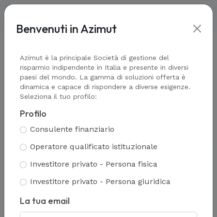
Benvenuti in Azimut
Home
-
Cookie policy
Azimut è la principale Società di gestione del
risparmio indipendente in Italia e presente in diversi
paesi del mondo. La gamma di soluzioni offerta è
dinamica e capace di rispondere a diverse esigenze.
Seleziona il tuo profilo:
Informativa estesa sui
Profilo
Cookie
Consulente finanziario
Operatore qualificato istituzionale
Investitore privato - Persona fisica
Ai sensi del Regolamento Europeo 2016/679
Investitore privato - Persona giuridica
(di seguito “GDPR”) e della e della
normativa nazionale Azimut Holding S.p.A (di
La tua email
seguito, anche, “Titolare”), in qualità di