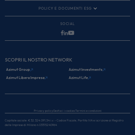
Organismo di vigilanza
ACF
Linee Guida Anticorruzione di Gruppo
POLICY E DOCUMENTI ESG
PDF
Intranet
MiFID II clienti
Documentazione FEQ
Policy Whistleblowing
PDF
Reclami
SOCIAL
Manuale Operativo MyAzimut
PDF
Politica di impegno Azimut Capital
German Tax Transparency
Careers
Prodotti FEQ
PDF
Comunicazioni Digitalizzate
PDF
Informative
SCOPRI IL NOSTRO NETWORK
Azimut Group
Azimut Investments
Azimut Libera Impresa
Azimut Life
Privacy policy
Gestisci i cookies
Termini e condizioni
Capitale sociale: € 32.324.091,54 i.v. - Codice Fiscale, Partita IVA e iscrizione al Registro
delle Imprese di Milano n.03315240964