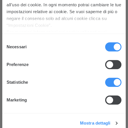
internet e quali
all’uso dei cookie. In ogni momento potrai cambiare le tue
pagine sono state
impostazioni relative ai cookie. Se vuoi saperne di più o
lette.
negare il consenso solo ad alcuni cookie clicca su
“Impostazioni Cookie”.
_pk_ses
Matomo
Utilizzato dalla
1
Per maggiori informazioni sui cookie utilizzati puoi
#
piattaforma di
giorno
prendere visione della Cookie policy
cliccando qui
Selezione
Piwik Analytics per
Necessari
del
tracciare le
consenso
richieste di pagine
del visitatore
Preferenze
durante la
sessione.
Statistiche
Come modificare le impostazioni sui
Marketing
cookie?
Al momento dell'accesso a qualunque
Mostra dettagli