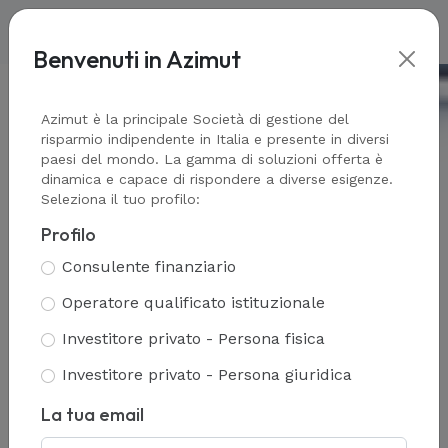
Benvenuti in Azimut
Home
-
Il valore della consulenza
Azimut è la principale Società di gestione del
risparmio indipendente in Italia e presente in diversi
paesi del mondo. La gamma di soluzioni offerta è
dinamica e capace di rispondere a diverse esigenze.
Seleziona il tuo profilo:
Indipendenza e
Profilo
innovazione nella gestione
Consulente finanziario
completa del tuo
Operatore qualificato istituzionale
patrimonio
Investitore privato - Persona fisica
Investitore privato - Persona giuridica
La tua email