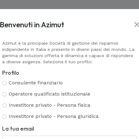
Benvenuti in Azimut
Asset management
Wealth Management
Corporate In
kets
Prodotti Assicurativi
Il valore della consulenza
Corporate
L
L
VAI ALLA PAGINA
VAI ALLA PA
Azimut è la principale Società di gestione del risparmio
indipendente in Italia e presente in diversi paesi del mondo. La
Azimut Financial Insurance
Alternativ
G
A
TS
AZ Galaxy & AZ Navigator
gamma di soluzioni offerta è dinamica e capace di rispondere
A
Azimut Life Collection
a diverse esigenze. Seleziona il tuo profilo:
ese di assicurazione
A
Azimut Universal
Servizi Multi Family Office
C
Coperture assicurative Mosaico
Profilo
Polizze non più collocate
T
Consulente finanziario
Servizi di consulenza e analisi patri
Servizi bancari
Operatore qualificato istituzionale
Gestione patrimoniale
P
Servizi fiduciari
Investitore privato - Persona fisica
Consulenza evoluta
ETS
I
Investitore privato - Persona giuridica
ssicurativi
La tua email
o I
Ramo 
2