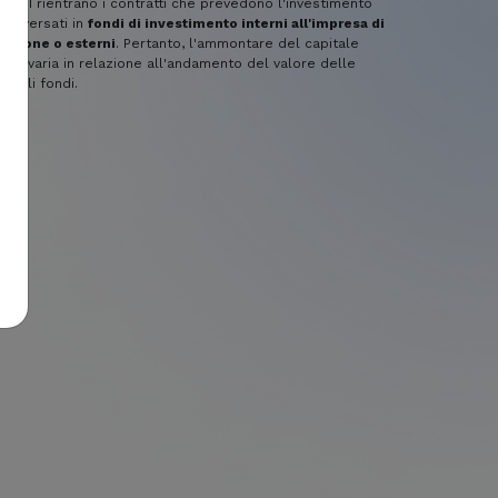
o III rientrano i contratti che prevedono l'investimento
mi versati in
fondi di investimento interni all'impresa di
razione o esterni
. Pertanto, l'ammontare del capitale
ato varia in relazione all'andamento del valore delle
i tali fondi.